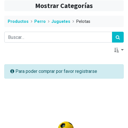
Mostrar Categorías
Productos
Perro
Juguetes
Pelotas
Para poder comprar por favor registrarse