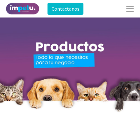
Contactanos