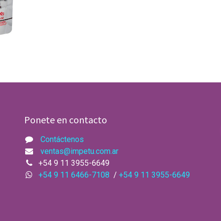
Ponete en contacto
Contáctenos
ventas@impetu.com.ar​
+54 9 11 3955-6649
+54 9 11 6466-7108
/
+54 9 11 3955-6649